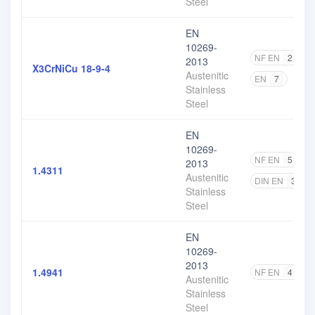
Steel
EN
10269-
NF EN
2
2013
X3CrNiCu 18-9-4
Austenitic
EN
7
ISO
Stainless
Steel
EN
10269-
NF EN
5
2013
1.4311
Austenitic
DIN EN
3
Stainless
Steel
EN
10269-
2013
1.4941
NF EN
4
Austenitic
Stainless
Steel