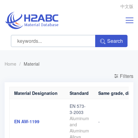
中文版
Search
Home
/
Material
Filters
Material Designation
Standard
Same grade, differ
EN 573-
3-2003
Aluminum
EN AW-1199
-
and
Aluminum
Alloys