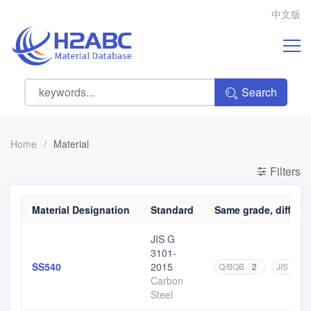
中文版
Search
Home
/
Material
Filters
Material Designation
Standard
Same grade, differen
JIS G
3101-
SS540
2015
Q/BQB
2
JIS
3
Carbon
Steel