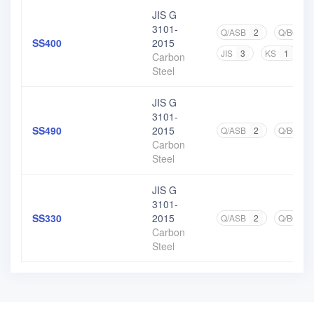
JIS G
3101-
Q/ASB
2
Q/BQB
SS400
2015
JIS
3
KS
1
Carbon
Steel
JIS G
3101-
SS490
2015
Q/ASB
2
Q/BQB
Carbon
Steel
JIS G
3101-
SS330
2015
Q/ASB
2
Q/BQB
Carbon
Steel