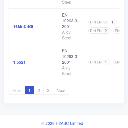
Steel
EN
10263-3-
DIN EN ISO
1
NF 
16MnCrB5
2001
DIN EN
2
EN
4
Alloy
Steel
EN
10263-3-
1.5521
2001
DIN EN
1
EN
2
Alloy
Steel
Prev
1
2
3
Next
©
2026 H2ABC Limited