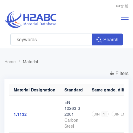
中文版
Search
Home
/
Material
Filters
Material Designation
Standard
Same grade, differen
EN
10263-3-
1.1132
2001
DIN
1
DIN EN
1
Carbon
Steel