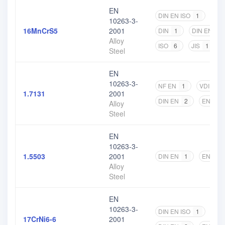
EN
DIN EN ISO
1
NF 
10263-3-
16MnCrS5
2001
DIN
1
DIN EN
2
Alloy
ISO
6
JIS
1
Steel
EN
10263-3-
NF EN
1
VDI
1
1.7131
2001
DIN EN
2
EN
6
Alloy
Steel
EN
10263-3-
1.5503
2001
DIN EN
1
EN
2
Alloy
Steel
EN
10263-3-
DIN EN ISO
1
NF 
17CrNi6-6
2001