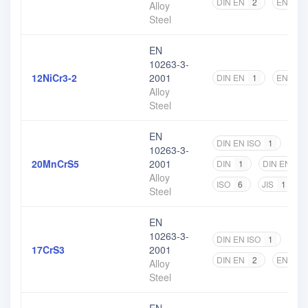
DIN EN
2
EN
4
Alloy
Steel
EN
10263-3-
12NiCr3-2
2001
DIN EN
1
EN
2
Alloy
Steel
EN
DIN EN ISO
1
NF 
10263-3-
20MnCrS5
2001
DIN
1
DIN EN
2
Alloy
ISO
6
JIS
1
Steel
EN
10263-3-
DIN EN ISO
1
NF 
17CrS3
2001
DIN EN
2
EN
4
Alloy
Steel