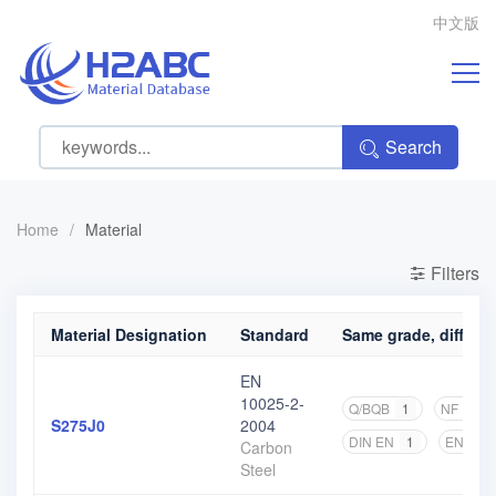
中文版
Search
Home
/
Material
Filters
Material Designation
Standard
Same grade, differen
EN
10025-2-
Q/BQB
1
NF EN
S275J0
2004
DIN EN
1
EN
2
Carbon
Steel